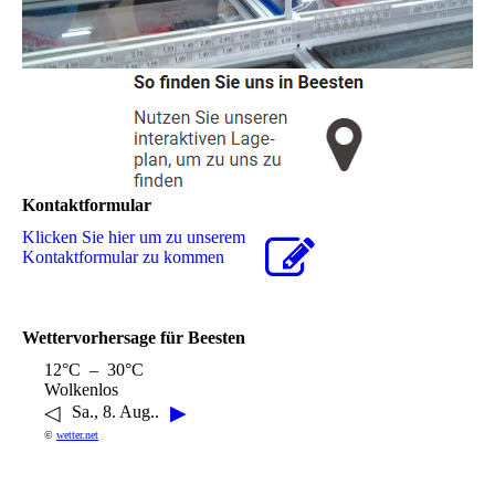
Kontaktformular
Klicken Sie hier um zu unserem
Kon­takt­for­mu­lar zu kommen
Wettervorhersage für Beesten
12°C – 30°C
Wolkenlos
◁
▶
Sa., 8. Aug..
©
wetter.net